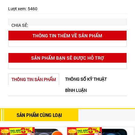
Lượt xem:
5460
CHIA SẺ:
THÔNG TIN THÊM VỀ SẢN PHẨM
SẢN PHẨM BẠN SẼ ĐƯỢC HỖ TRỢ
THÔNG SỐ KỸ THUẬT
THÔNG TIN SẢN PHẨM
BÌNH LUẬN
SẢN PHẨM CÙNG LOẠI