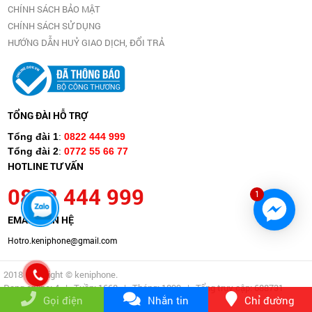
CHÍNH SÁCH BẢO MẬT
CHÍNH SÁCH SỬ DỤNG
HƯỚNG DẪN HUỶ GIAO DỊCH, ĐỔI TRẢ
TỔNG ĐÀI HỖ TRỢ
Tổng đài 1
:
0822 444 999
Tổng đài 2
:
0772 55 66 77
HOTLINE TƯ VẤN
0822 444 999
1
EMAIL LIÊN HỆ
Hotro.keniphone@gmail.com
2018 Copyright © keniphone.
Đang online:
4
| Tuần:
1668
| Tháng:
1899
| Tổng truy cập:
688731
Gọi điện
Nhắn tin
Chỉ đường
page contents
page contents