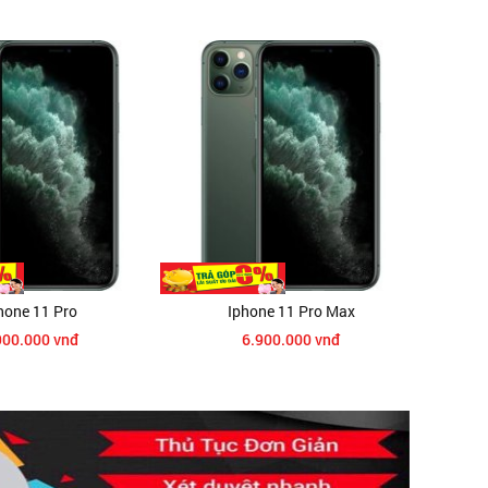
ne 11 Pro
Iphone 11 Pro Max
I
0.000 vnđ
6.900.000 vnđ