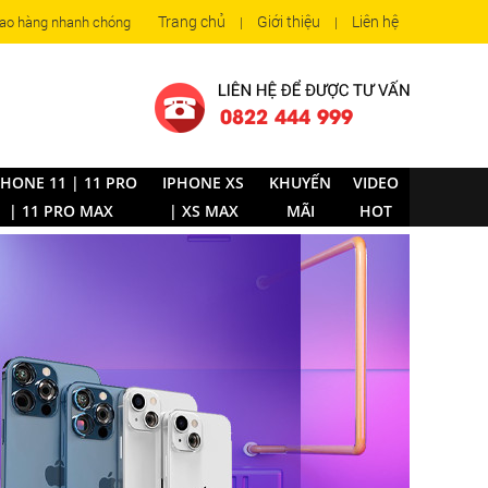
Trang chủ
Giới thiệu
Liên hệ
ao hàng nhanh chóng
|
|
0822 444 999
PHONE 11 | 11 PRO
IPHONE XS
KHUYẾN
VIDEO
| 11 PRO MAX
| XS MAX
MÃI
HOT