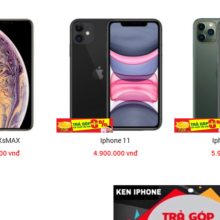
sMAX
Iphone 11
Ipho
0 vnđ
4.900.000 vnđ
5.90