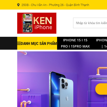
250B - Chu Văn An - Phường 26 - Quận Bình Thạnh
IPHONE 15 I 15
IPHON
DANH MỤC SẢN PHẨM
PRO I 15PRO MAX
| 1