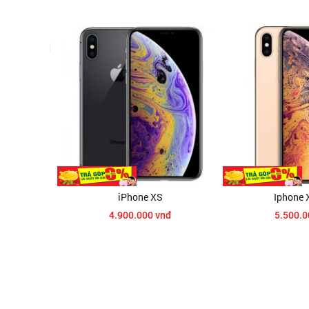
ax
iPhone XS
Iphone X
đ
4.900.000 vnđ
5.500.00