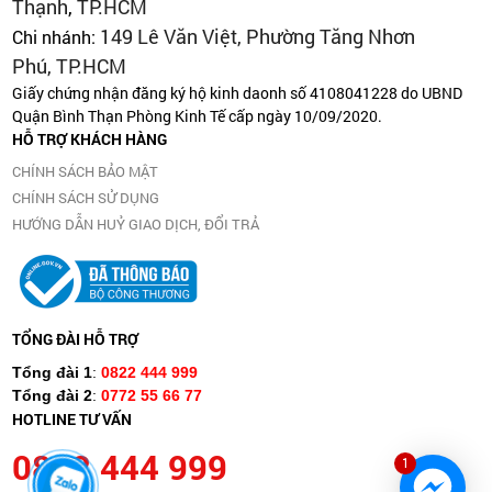
Thạnh
,
TP.HCM
149 Lê Văn Việt, Phường Tăng Nhơn
Chi nhánh:
Phú, TP.HCM
Giấy chứng nhận đăng ký hộ kinh daonh số 4108041228 do UBND
Quận Bình Thạn Phòng Kinh Tế cấp ngày 10/09/2020.
HỖ TRỢ KHÁCH HÀNG
CHÍNH SÁCH BẢO MẬT
CHÍNH SÁCH SỬ DỤNG
HƯỚNG DẪN HUỶ GIAO DỊCH, ĐỔI TRẢ
TỔNG ĐÀI HỖ TRỢ
Tổng đài 1
:
0822 444 999
Tổng đài 2
:
0772 55 66 77
HOTLINE TƯ VẤN
0822 444 999
1